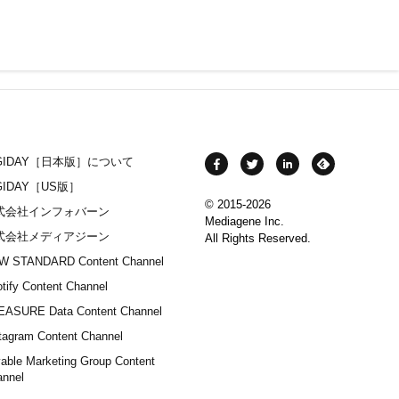
IGIDAY［日本版］について
GIDAY［US版］
© 2015-2026
式会社インフォバーン
Mediagene Inc.
式会社メディアジーン
All Rights Reserved.
W STANDARD Content Channel
tify Content Channel
EASURE Data Content Channel
tagram Content Channel
able Marketing Group Content
annel