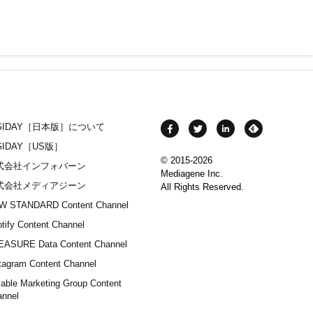
IGIDAY［日本版］について
GIDAY［US版］
© 2015-2026
式会社インフォバーン
Mediagene Inc.
式会社メディアジーン
All Rights Reserved.
W STANDARD Content Channel
tify Content Channel
EASURE Data Content Channel
tagram Content Channel
able Marketing Group Content
annel