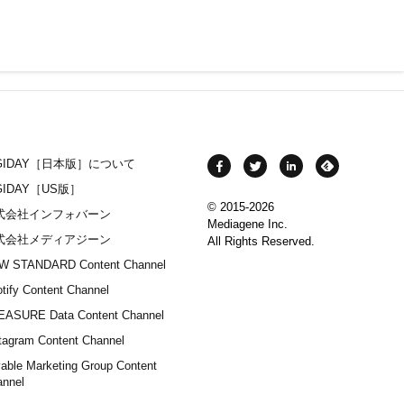
IGIDAY［日本版］について
GIDAY［US版］
© 2015-2026
式会社インフォバーン
Mediagene Inc.
式会社メディアジーン
All Rights Reserved.
W STANDARD Content Channel
tify Content Channel
EASURE Data Content Channel
tagram Content Channel
able Marketing Group Content
annel