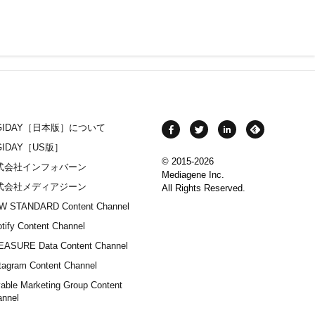
IGIDAY［日本版］について
GIDAY［US版］
© 2015-2026
式会社インフォバーン
Mediagene Inc.
式会社メディアジーン
All Rights Reserved.
W STANDARD Content Channel
tify Content Channel
EASURE Data Content Channel
tagram Content Channel
able Marketing Group Content
annel