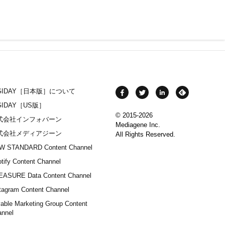
IGIDAY［日本版］について
GIDAY［US版］
© 2015-2026
式会社インフォバーン
Mediagene Inc.
式会社メディアジーン
All Rights Reserved.
W STANDARD Content Channel
tify Content Channel
EASURE Data Content Channel
tagram Content Channel
able Marketing Group Content
annel