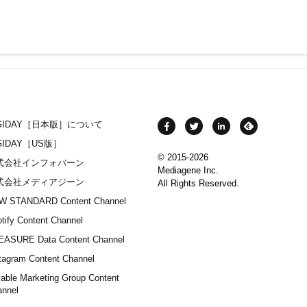
IGIDAY［日本版］について
GIDAY［US版］
© 2015-2026
式会社インフォバーン
Mediagene Inc.
式会社メディアジーン
All Rights Reserved.
W STANDARD Content Channel
tify Content Channel
EASURE Data Content Channel
tagram Content Channel
able Marketing Group Content
annel